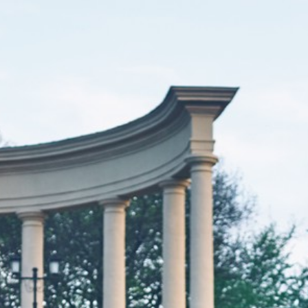
Что посмотре
Фильтры
Все места
Здания, сооружения
Бюветы,
Водные объекты
Фонтаны
Смотровые п