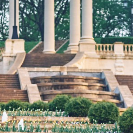
Визит-центр
Каскадна
Нижний парк
Средн
Лермонтовская
площадка Бюст М.Ю.
Лермонтова
Нарзанна
Нижний парк
Нижн