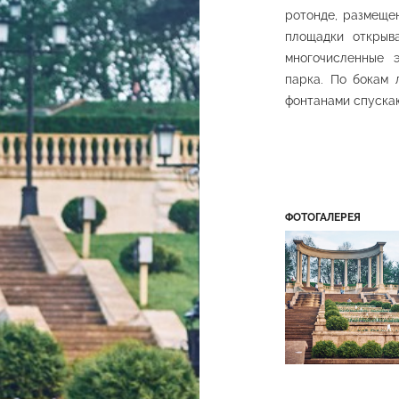
ротонде, размеще
Каскадные бассейны
я лестница
со скульптурами
Коло
площадки открыв
ий парк
Нижний парк
Нижний
многочисленные 
парка. По бокам 
фонтанами спуска
Пави
ФОТОГАЛЕРЕЯ
Павильон «Красное
«Стеклянна
я галерея
солнышко»
«Зеркаль
ий парк
Верхний парк
Нижний
ПОКАЗАТЬ ЕЩЕ