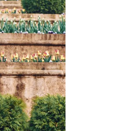
М
иться