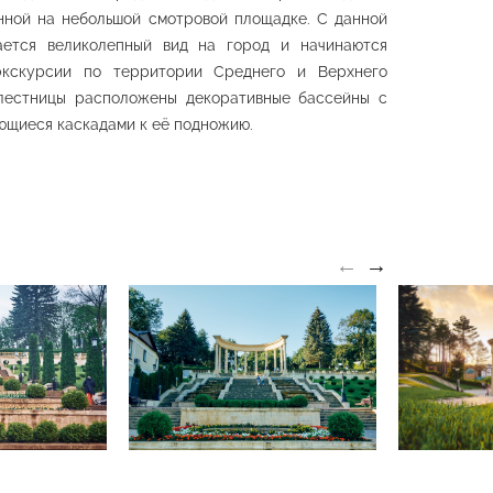
Ландшафтная
нной на небольшой смотровой площадке. С данной
планировка «Долина
ннада
роз»
ается великолепный вид на город и начинаются
 парк
Средний парк
экскурсии по территории Среднего и Верхнего
лестницы расположены декоративные бассейны с
ющиеся каскадами к её подножию.
льон
←
→
я струя» и
Павильон «Храм
ный пруд»
воздуха»
 парк
Средний парк