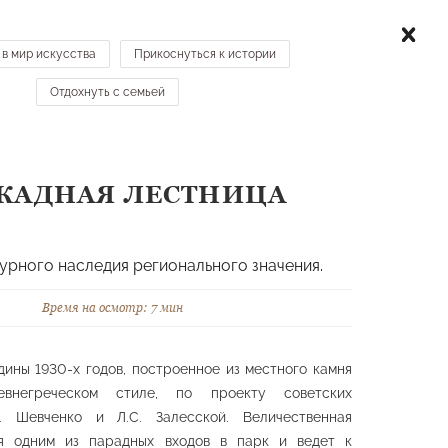
ТИТЕЛЯМ
КАРТА
КОНТАКТЫ
НОВОСТИ
 в мир искусства
Прикоснуться к истории
Отдохнуть с семьей
МЕСТА НА КАРТЕ →
КАДНАЯ ЛЕСТНИЦА
льптурные формы
Гроты, скалы
турного наследия регионального значения.
Время на осмотр: 7 мин
ины 1930-х годов, построенное из местного камня
внегреческом стиле, по проекту советских
А. Шевченко и Л.С. Залесской. Величественная
ся одним из парадных входов в парк и ведет к