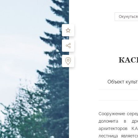
ЧТО ПОСМОТРЕТЬ
МАРШРУТЫ
О ПАРКЕ
ДЕЯТЕЛЬНОСТЬ
ПОСЕ
Окунуться
ть
по направлению:
все направления
КАС
Перейти к карте
 питьевые источники
Ландшафтные планировки
Памятники и ску
Объект куль
лощадки
Спортивные сооружения
Прочее
Сооружение серед
доломита в дре
архитекторов К.
лестница являет