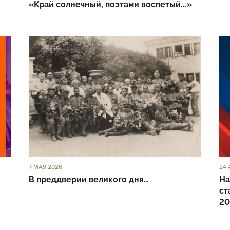
«Край солнечный, поэтами воспетый...»
7 МАЯ 2026
24 
В преддверии великого дня…
На
ст
20