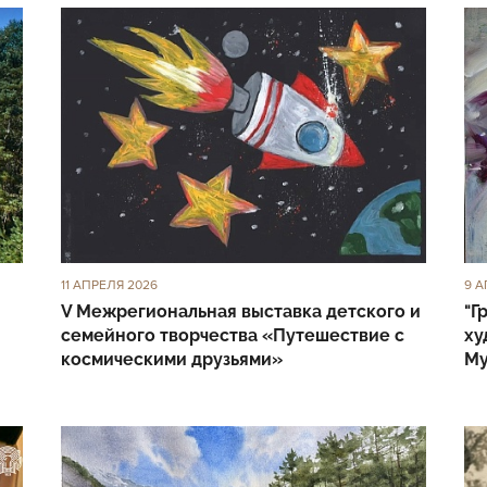
11 АПРЕЛЯ 2026
9 А
V Межрегиональная выставка детского и
"Г
семейного творчества «Путешествие с
ху
космическими друзьями»
Му