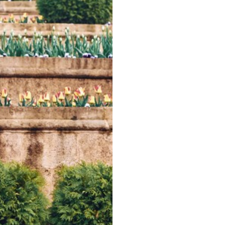
М
иться