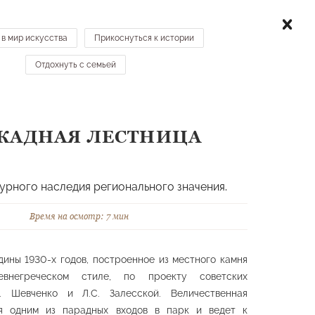
ТИТЕЛЯМ
КАРТА
КОНТАКТЫ
НОВОСТИ
 в мир искусства
Прикоснуться к истории
Отдохнуть с семьей
МЕСТА НА КАРТЕ →
КАДНАЯ ЛЕСТНИЦА
льптурные формы
Гроты, скалы
турного наследия регионального значения.
Время на осмотр: 7 мин
ины 1930-х годов, построенное из местного камня
внегреческом стиле, по проекту советских
А. Шевченко и Л.С. Залесской. Величественная
ся одним из парадных входов в парк и ведет к