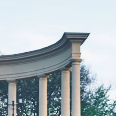
Что посмотре
Фильтры
Все места
Здания, сооружения
Бюветы,
Водные объекты
Фонтаны
Смотровые п