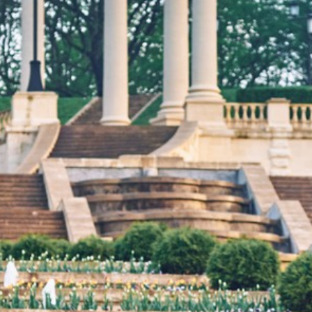
Аллея туи штамбовой
Берёзова
в честь 70-летия
честь 
Победы в ВОВ
Побед
Средний парк
Средн
Гора «Красное
солнышко»
Гора «Ма
Верхний парк
Верхн