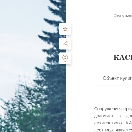
ЧТО ПОСМОТРЕТЬ
МАРШРУТЫ
О ПАРКЕ
ДЕЯТЕЛЬНОСТЬ
ПОСЕ
Окунуться
ть
по направлению:
все направления
КАС
Перейти к карте
 питьевые источники
Ландшафтные планировки
Памятники и ску
Объект куль
лощадки
Спортивные сооружения
Прочее
Сооружение серед
доломита в дре
архитекторов К.
лестница являет