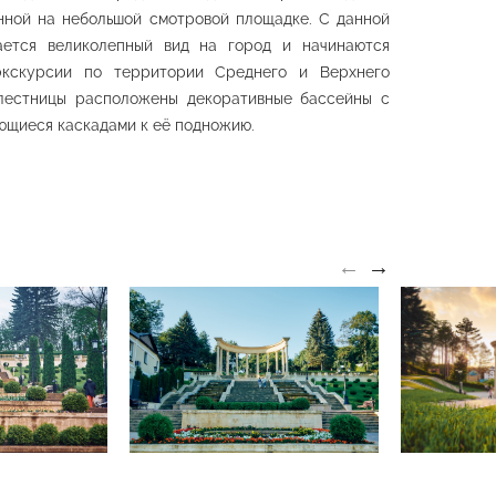
нной на небольшой смотровой площадке. С данной
 станция
й дороги
Визит-центр
ается великолепный вид на город и начинаются
й парк
Нижний парк
экскурсии по территории Среднего и Верхнего
лестницы расположены декоративные бассейны с
ющиеся каскадами к её подножию.
←
→
ал «Серые
Группа скал «Синие
ни»
камни»
й парк
Верхний парк