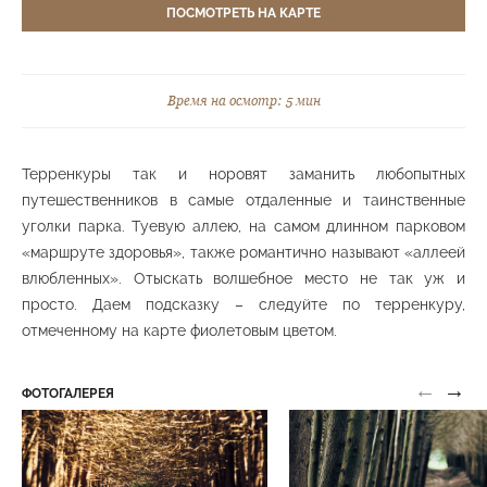
ПОСМОТРЕТЬ НА КАРТЕ
Верхняя станция канатной дороги
Верхний парк
Время на осмотр: 5 мин
Терренкуры так и норовят заманить любопытных
Гора «Малое седло»
Верхний парк
путешественников в самые отдаленные и таинственные
уголки парка. Туевую аллею, на самом длинном парковом
«маршруте здоровья», также романтично называют «аллеей
влюбленных». Отыскать волшебное место не так уж и
просто. Даем подсказку – следуйте по терренкуру,
Группа скал «Серые камни»
отмеченному на карте фиолетовым цветом.
Средний парк
←
→
ФОТОГАЛЕРЕЯ
Группа скал «Синие камни»
Верхний парк