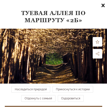
ТУЕВАЯ АЛЛЕЯ ПО
МАРШРУТУ «2Б»
Что посмотреть
по направлению:
все направления
ФИЛЬТРЫ
МЕСТА НА КАРТЕ →
Беседка "Семь ветров" и смотровая площадка
Верхний парк
Насладиться природой
Прикоснуться к истории
Отдохнуть с семьей
Оздоровиться