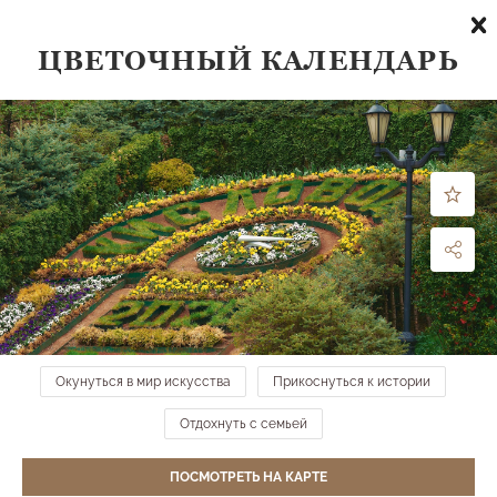
ЦВЕТОЧНЫЙ КАЛЕНДАРЬ
Что посмотреть
по направлению:
все направления
ФИЛЬТРЫ
МЕСТА НА КАРТЕ →
Окунуться в мир искусства
Прикоснуться к истории
Детская игровая площадка
Нижний парк
Отдохнуть с семьей
ПОСМОТРЕТЬ НА КАРТЕ