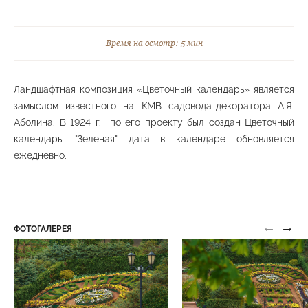
Лермонтовская набережная
Нижний парк
Время на осмотр: 5 мин
Ландшафтная композиция «Цветочный календарь» является
замыслом известного на КМВ садовода-декоратора А.Я.
Площадка семейного отдыха "Солнечная"
Аболина. В 1924 г. по его проекту был создан Цветочный
Средний парк
календарь. "Зеленая" дата в календаре обновляется
ежедневно.
Подъем по горе Сосновая «400 ступеней»
Средний парк
←
→
ФОТОГАЛЕРЕЯ
Тактильная тропа
Средний парк