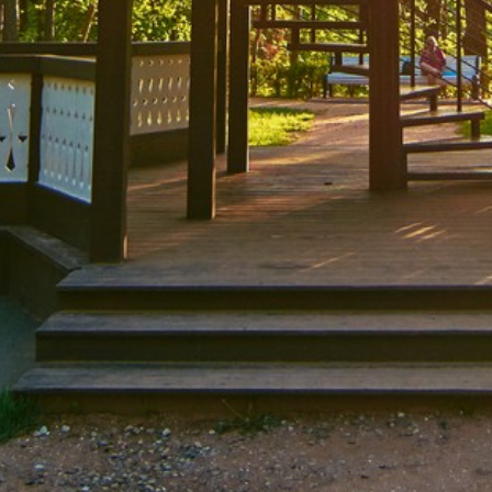
Официальная информация
Правила парка
Контакты
ВОПРОСЫ ОТВЕТЫ
ПОСЕТИТЕЛЯ
Где останов
НОВОСТИ
Где поесть
О ПАРКЕ
Платные усл