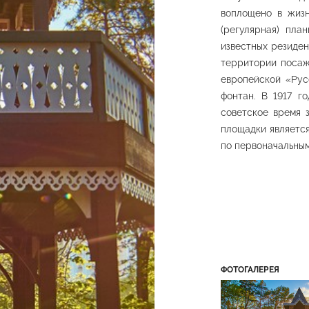
воплощено в жизн
Каскадные бассейны
Лермон
я лестница
со скульптурами
набер
(регулярная) пла
ий парк
Нижний парк
Нижний
известных резиден
территории посаж
европейской «Рус
фонтан. В 1917 г
советское время 
площадки является
по первоначальным
«Лягушки»
Царская площадка
ий парк
Нижний парк
ФОТОГАЛЕРЕЯ