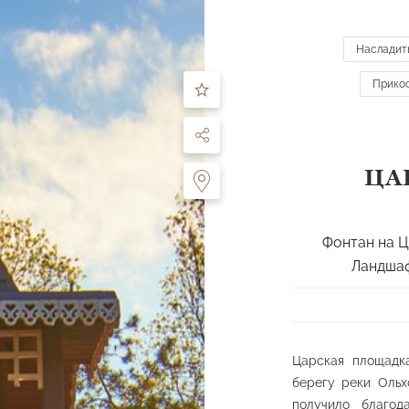
ЧТО ПОСМОТРЕТЬ
МАРШРУТЫ
О ПАРКЕ
ДЕЯТЕЛЬНОСТЬ
ПОСЕ
Насладит
ть
Прикос
по направлению:
все направления
ЦА
Перейти к карте
 питьевые источники
Ландшафтные планировки
Памятники и ску
Фонтан на Ц
лощадки
Спортивные сооружения
Прочее
Ландшаф
Царская площадк
берегу реки Ольхо
получило благод