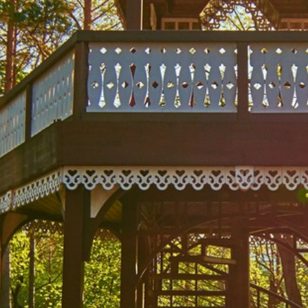
Беседка и
«Хрустальный
источник»
Каскадна
Нижний парк
Средн
Река Ольховка.
Набережная
Фонтан 
Нижний парк
Нижн