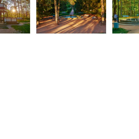
г. Кисловодск, бульвар Курортный, д. 21
т. +7 (87937) 3-03-50
факс +7 (87937) 3-19-95
Сообщить о возгораниях, чрезвычайных ситуациях,