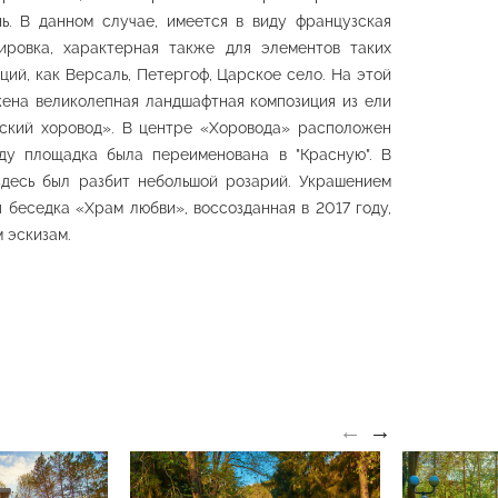
Павильон
ь. В данном случае, имеется в виду французская
товская
«Стеклянная струя» и
ежная
«Зеркальный пруд»
нировка, характерная также для элементов таких
 парк
Нижний парк
ций, как Версаль, Петергоф, Царское село. На этой
ена великолепная ландшафтная композиция из ели
ский хоровод». В центре «Хоровода» расположен
оду площадка была переименована в "Красную". В
здесь был разбит небольшой розарий. Украшением
 беседка «Храм любви», воссозданная в 2017 году,
 эскизам.
←
→