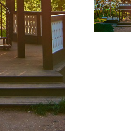
М
иться
уги