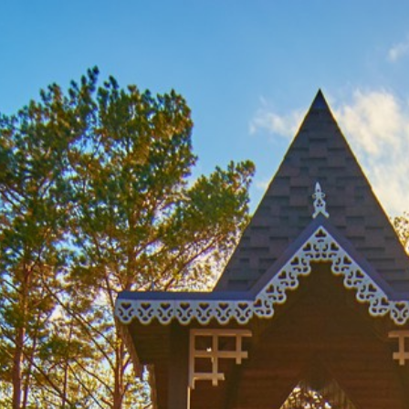
Что посмотре
Фильтры
Все места
Здания, сооружения
Бюветы,
Водные объекты
Фонтаны
Смотровые п