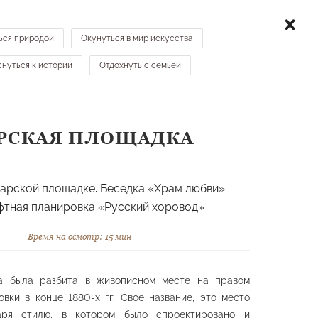
ТИТЕЛЯМ
КАРТА
КОНТАКТЫ
НОВОСТИ
ься природой
Окунуться в мир искусства
нуться к истории
Отдохнуть с семьей
МЕСТА НА КАРТЕ →
РСКАЯ ПЛОЩАДКА
льптурные формы
Гроты, скалы
арской площадке. Беседка «Храм любви».
тная планировка «Русский хоровод»
Время на осмотр: 15 мин
а была разбита в живописном месте на правом
вки в конце 1880-х гг. Свое название, это место
аря стилю, в котором было спроектировано и