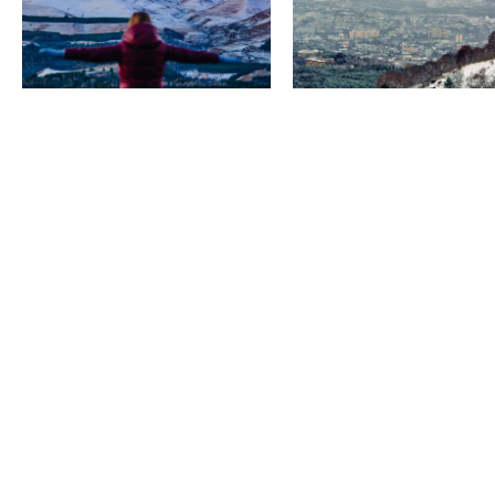
Ландшафтная планировка «Долина роз»
Средний парк
Лермонтовская площадка Бюст М.Ю.
Лермонтова
Нижний парк
Памятник А.С. Пушкину Пушкинский сквер
Нижний парк