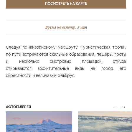
ПОСМОТРЕТЬ НА КАРТЕ
Группа скал «Серые камни»
Средний парк
Время на осмотр: 5 мин
Следуя по живописному маршруту "Туристическая тропа",
Группа скал «Синие камни»
Верхний парк
по пути встречаются скальные образования, пещеры, гроты
и несколько смотровых площадок, откуда
открываются восхитительные виды на город, его
окрестности и величавый Эльбрус.
Группы скал «Красные камни»
Средний парк
←
→
ФОТОГАЛЕРЕЯ
Каскадные бассейны со скульптурами
Нижний парк