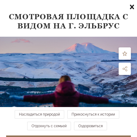
СМОТРОВАЯ ПЛОЩАДКА С
ВИДОМ НА Г. ЭЛЬБРУС
Что посмотреть
по направлению:
все направления
ФИЛЬТРЫ
МЕСТА НА КАРТЕ →
Группа скал «Красные Грибы»
Средний парк
Насладиться природой
Прикоснуться к истории
Отдохнуть с семьей
Оздоровиться