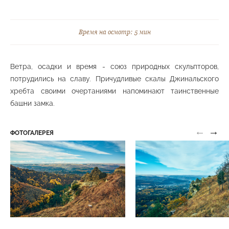
Гора «Малое седло»
Верхний парк
Время на осмотр: 5 мин
Ветра, осадки и время - союз природных скульпторов,
потрудились на славу. Причудливые скалы Джинальского
Подъем по горе Сосновая «400 ступеней»
хребта своими очертаниями напоминают таинственные
Средний парк
башни замка.
←
→
ФОТОГАЛЕРЕЯ
Смотровая площадка на горе «Сосновая»
Средний парк
Спортивный комплекс для уличных тренировок
Средний парк