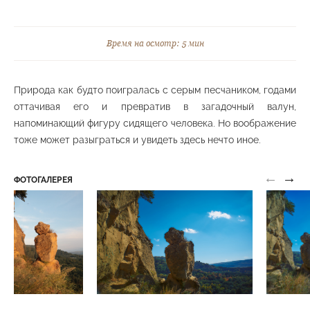
Верхняя станция канатной дороги
Верхний парк
Время на осмотр: 5 мин
Природа как будто поигралась с серым песчаником, годами
оттачивая его и превратив в загадочный валун,
Визит-центр
напоминающий фигуру сидящего человека. Но воображение
Нижний парк
тоже может разыграться и увидеть здесь нечто иное.
←
→
ФОТОГАЛЕРЕЯ
Волшебный парк
Нижний парк
Каскадная лестница
Средний парк