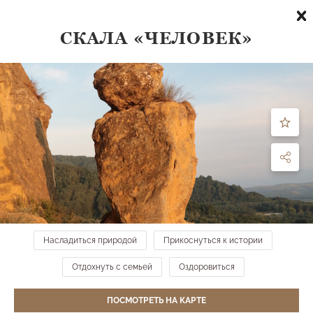
СКАЛА «ЧЕЛОВЕК»
Что посмотреть
по направлению:
все направления
ФИЛЬТРЫ
МЕСТА НА КАРТЕ →
Насладиться природой
Прикоснуться к истории
Беседка "Семь ветров" и смотровая площадка
Верхний парк
Отдохнуть с семьей
Оздоровиться
ПОСМОТРЕТЬ НА КАРТЕ