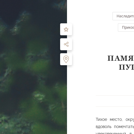
ЧТО ПОСМОТРЕТЬ
МАРШРУТЫ
О ПАРКЕ
ДЕЯТЕЛЬНОСТЬ
ПОСЕ
Насладит
ть
Прикос
по направлению:
все направления
ПАМЯ
Перейти к карте
ПУ
 питьевые источники
Ландшафтные планировки
Памятники и ску
лощадки
Спортивные сооружения
Прочее
Тихое место, окр
вдоволь помечтат
увековеченный в