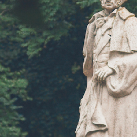
Аллея туи штамбовой
Берёзова
в честь 70-летия
честь 
Победы в ВОВ
Побед
Средний парк
Средн
Туевая аллея по
маршруту «2Б»
Царская
Верхний парк
Нижн