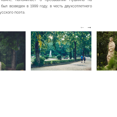
афтная
планировка
а «Долина
«Первомайская
 был возведен в 1999 году, в честь двухсотлетнего
з»
поляна»
усского поэта.
й парк
Средний парк
←
→