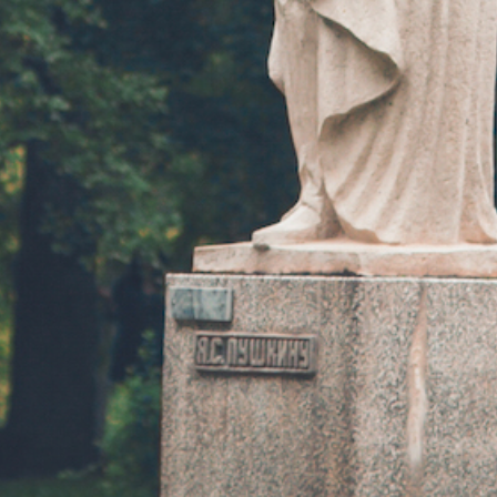
Официальная информация
Правила парка
Контакты
ВОПРОСЫ ОТВЕТЫ
ПОСЕТИТЕЛЯ
Где останов
НОВОСТИ
Где поесть
О ПАРКЕ
Платные усл