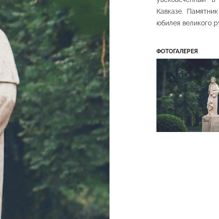
я аллея в
Ландш
35-летия
Ландшафтная
планировк
Кавказе. Памятник
ы в ВОВ
планировка
ро
юбилея великого р
ий парк
Средний парк
Средни
ФОТОГАЛЕРЕЯ
 площадка
Цветочный календарь
ий парк
Нижний парк