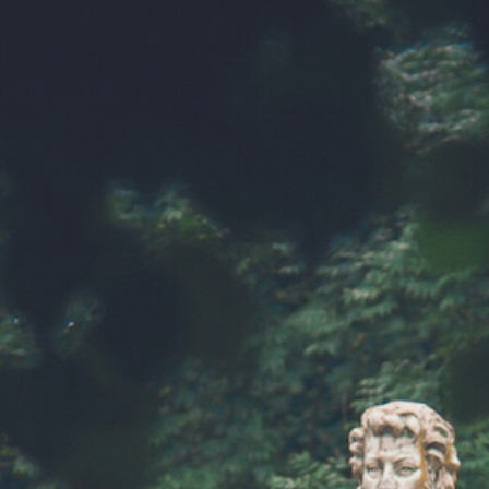
Что посмотре
Фильтры
Все места
Здания, сооружения
Бюветы,
Водные объекты
Фонтаны
Смотровые п