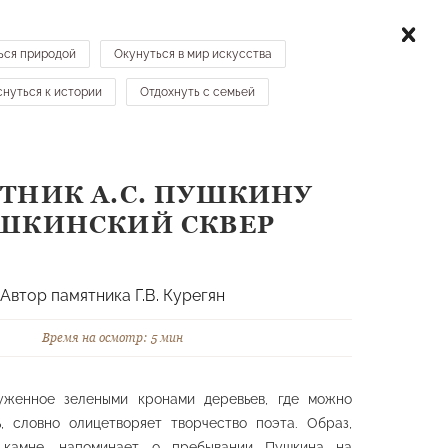
ТИТЕЛЯМ
КАРТА
КОНТАКТЫ
НОВОСТИ
ься природой
Окунуться в мир искусства
нуться к истории
Отдохнуть с семьей
МЕСТА НА КАРТЕ →
ТНИК А.С. ПУШКИНУ
ШКИНСКИЙ СКВЕР
льптурные формы
Гроты, скалы
Автор памятника Г.В. Курегян
Время на осмотр: 5 мин
уженное зелеными кронами деревьев, где можно
ь, словно олицетворяет творчество поэта. Образ,
Ландшафтная
 камне, напоминает о пребывании Пушкина на