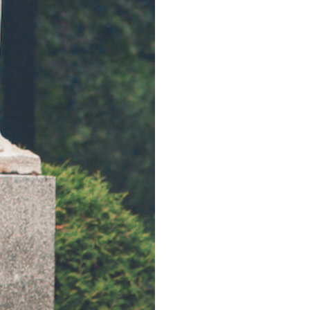
М
иться
уги