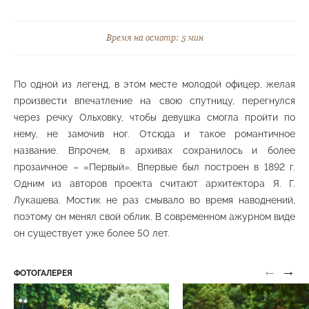
Лермонтовская набережная
Нижний парк
Время на осмотр: 5 мин
По одной из легенд, в этом месте молодой офицер, желая
произвести впечатление на свою спутницу, перегнулся
Площадка семейного отдыха "Солнечная"
через речку Ольховку, чтобы девушка смогла пройти по
Средний парк
нему, не замочив ног. Отсюда и такое романтичное
название. Впрочем, в архивах сохранилось и более
прозаичное – «Первый». Впервые был построен в 1892 г.
Одним из авторов проекта считают архитектора Я. Г.
Лукашева. Мостик не раз смывало во время наводнений,
Подъем по горе Сосновая «400 ступеней»
Средний парк
поэтому он менял свой облик. В современном ажурном виде
он существует уже более 50 лет.
←
→
ФОТОГАЛЕРЕЯ
Тактильная тропа
Средний парк