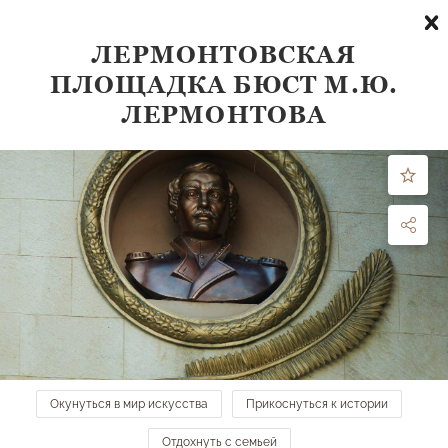
ЛЕРМОНТОВСКАЯ
ПЛОЩАДКА БЮСТ М.Ю.
Что посмотреть
ЛЕРМОНТОВА
по направлению:
все направления
ФИЛЬТРЫ
МЕСТА НА КАРТЕ →
Аллея туи штамбовой в честь 70-летия Победы
в ВОВ
Средний парк
Окунуться в мир искусства
Прикоснуться к истории
Отдохнуть с семьей