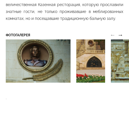
величественная Казенная ресторация, которую прославили
знатные гости, не только проживавшие в меблированных
комнатах, но и посещавшие традиционную бальную залу.
Туевая аллея по маршруту «2Б»
←
→
ФОТОГАЛЕРЕЯ
Верхний парк
Царская площадка
Нижний парк
.
Цветочный календарь
Нижний парк