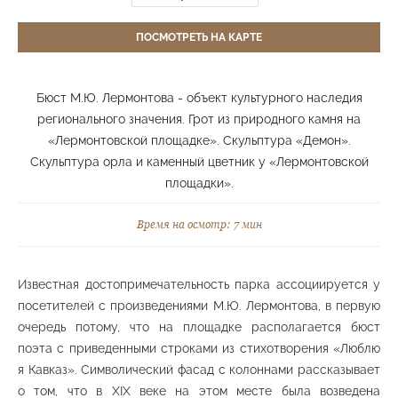
Берёзовая аллея в честь 35-летия Победы в
ВОВ
ПОСМОТРЕТЬ НА КАРТЕ
Средний парк
Бюст М.Ю. Лермонтова - объект культурного наследия
регионального значения. Грот из природного камня на
«Лермонтовской площадке». Скульптура «Демон».
Ландшафтная планировка
Средний парк
Скульптура орла и каменный цветник у «Лермонтовской
площадки».
Время на осмотр: 7 мин
Ландшафтная планировка «Долина роз»
Средний парк
Известная достопримечательность парка ассоциируется у
посетителей с произведениями М.Ю. Лермонтова, в первую
очередь потому, что на площадке располагается бюст
поэта с приведенными строками из стихотворения «Люблю
Ландшафтная планировка «Первомайская
я Кавказ». Символический фасад с колоннами рассказывает
поляна»
о том, что в XIX веке на этом месте была возведена
Средний парк