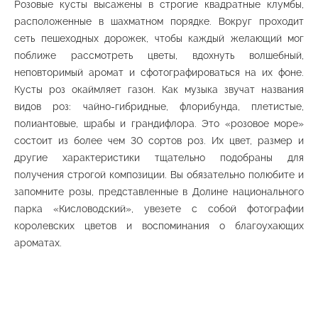
Розовые кусты высажены в строгие квадратные клумбы,
расположенные в шахматном порядке. Вокруг проходит
сеть пешеходных дорожек, чтобы каждый желающий мог
поближе рассмотреть цветы, вдохнуть волшебный,
неповторимый аромат и сфотографироваться на их фоне.
Гора «Красное солнышко»
Верхний парк
Кусты роз окаймляет газон. Как музыка звучат названия
видов роз: чайно-гибридные, флорибунда, плетистые,
полиантовые, шрабы и грандифлора. Это «розовое море»
состоит из более чем 30 сортов роз. Их цвет, размер и
другие характеристики тщательно подобраны для
Гора «Малое седло»
получения строгой композиции. Вы обязательно полюбите и
Верхний парк
запомните розы, представленные в Долине национального
парка «Кисловодский», увезете с собой фотографии
королевских цветов и воспоминания о благоухающих
ароматах.
Группа скал «Красные Грибы»
Средний парк