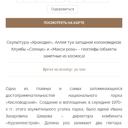
Берёзовая аллея в честь 35-летия Победы в
ВОВ
Оздоровиться
Средний парк
ПОСМОТРЕТЬ НА КАРТЕ
Скульптура «Крокодил», Аллея туи западной колоновидной,
Беседка "Семь ветров" и смотровая площадка
Клумбы «Солнце» и «Макси роза» - геоглифы (объекты
Верхний парк
заметные из космоса)
Время на осмотр: 30 мин
Верхняя станция канатной дороги
Одна из главных и самых запоминающихся
Верхний парк
достопримечательностей национального парка
«Кисловодский». Создание и воплощение, в середине 1970-
х гг. этого изумительного уголка парка, было идеей Ивана
Захаровича Шишова – директора комбината
Визит-центр
«Курзеленстрой». Долина роз занимает два гектара.
Нижний парк