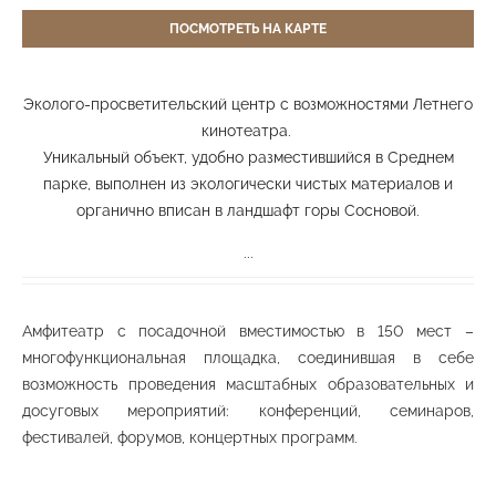
Берёзовая аллея в честь 35-летия Победы в
ПОСМОТРЕТЬ НА КАРТЕ
ВОВ
Средний парк
Эколого-просветительский центр с возможностями Летнего
кинотеатра.
Уникальный объект, удобно разместившийся в Среднем
Ландшафтная планировка
парке, выполнен из экологически чистых материалов и
Средний парк
органично вписан в ландшафт горы Сосновой.
...
Ландшафтная планировка «Долина роз»
Амфитеатр с посадочной вместимостью в 150 мест –
Средний парк
многофункциональная площадка, соединившая в себе
возможность проведения масштабных образовательных и
досуговых мероприятий: конференций, семинаров,
фестивалей, форумов, концертных программ.
Ландшафтная планировка «Первомайская
поляна»
Средний парк