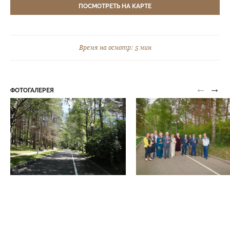
ПОСМОТРЕТЬ НА КАРТЕ
Спортивный комплекс для уличных тренировок
Средний парк
Время на осмотр: 5 мин
Официальная информация
←
→
ФОТОГАЛЕРЕЯ
Правила парка
Контакты
ВОПРОСЫ ОТВЕТЫ
НОВОСТИ
О ПАРКЕ
ИСТОРИЯ ПАРКА
КОМАНДА ПАРКА
ПОСЕТИТЕЛЯМ