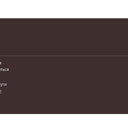
М
иться
уги
Е