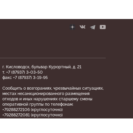
г. Кисловодск, бульвар Курортный, д. 21
т. +7 (87937) 3-03-50
факс +7 (87937) 3-19-95
Сообщить о возгораниях, чрезвычайных ситуациях,
местах несанкционированного размещения
отходов и иных нарушениях старшему смены
оперативной группы по телефонам:
+79288272106 (круглосуточно)
+79288272081 (круглосуточно)
«ТЕЛЕФОН ДОВЕРИЯ» по вопросам
противодействия коррупции ФГБУ «Национальный