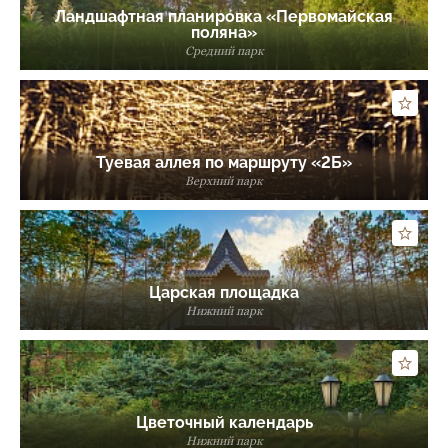
Ландшафтная планировка «Первомайская
поляна»
Средний парк
Туевая аллея по маршруту «2Б»
Верхний парк
Царская площадка
Нижний парк
Цветочный календарь
Нижний парк