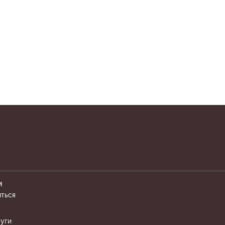
М
иться
уги