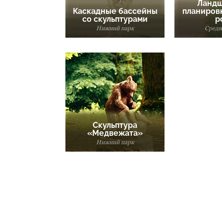
Ландш
Каскадные бассейны
планиров
со скульптурами
р
Нижний парк
Средн
Скульптура
«Медвежата»
Нижний парк