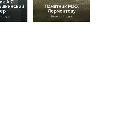
ик А.С.
ушкинский
Памятник М.Ю.
вер
Лермонтову
 парк
Верхний парк