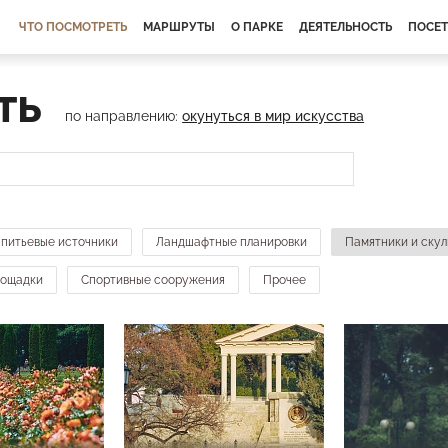
ЧТО ПОСМОТРЕТЬ
МАРШРУТЫ
О ПАРКЕ
ДЕЯТЕЛЬНОСТЬ
ПОСЕ
ть
по направлению:
окунуться в мир искусства
 питьевые источники
Ландшафтные планировки
Памятники и ску
лощадки
Спортивные сооружения
Прочее