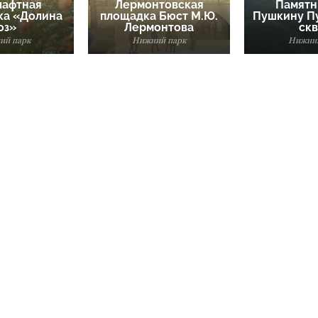
афтная
Лермонтовская
Памятн
ка «Долина
площадка Бюст М.Ю.
Пушкину П
оз»
Лермонтова
ск
ий парк
Нижний парк
Нижний