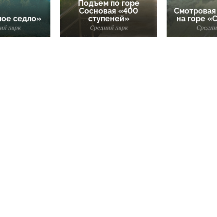
Подъем по горе
Сосновая «400
Смотровая
лое седло»
ступеней»
на горе «
ий парк
Средний парк
Средни