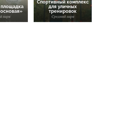
Спортивный комплекс
 площадка
для уличных
Сосновая»
тренировок
й парк
Средний парк