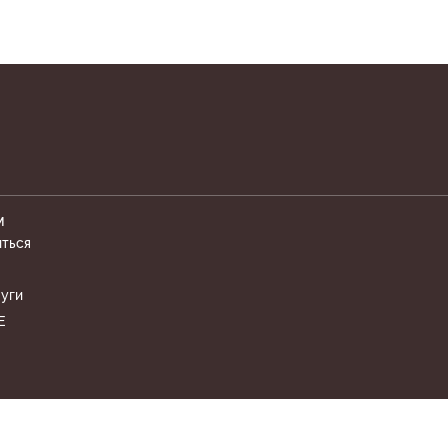
М
иться
уги
Е