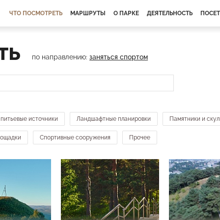
ЧТО ПОСМОТРЕТЬ
МАРШРУТЫ
О ПАРКЕ
ДЕЯТЕЛЬНОСТЬ
ПОСЕ
ть
по направлению:
заняться спортом
 питьевые источники
Ландшафтные планировки
Памятники и ску
лощадки
Спортивные сооружения
Прочее