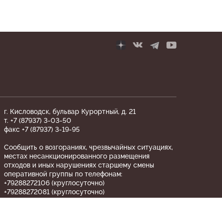
г. Кисловодск, бульвар Курортный, д. 21
т. +7 (87937) 3-03-50
факс +7 (87937) 3-19-95
Сообщить о возгораниях, чрезвычайных ситуациях,
местах несанкционированного размещения
отходов и иных нарушениях старшему смены
оперативной группы по телефонам:
+79288272106 (круглосуточно)
+79288272081 (круглосуточно)
«ТЕЛЕФОН ДОВЕРИЯ» по вопросам
противодействия коррупции ФГБУ «Национальный