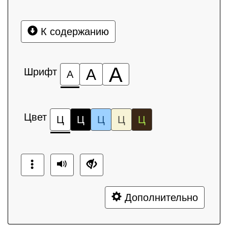
К содержанию
А
Шрифт
А
А
Цвет
Ц
Ц
Ц
Ц
Ц
Дополнительно