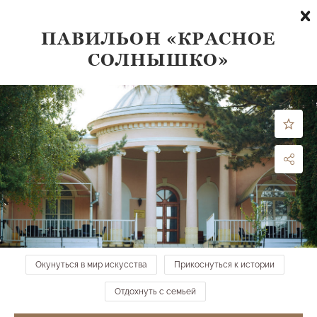
ПАВИЛЬОН «КРАСНОЕ
СОЛНЫШКО»
Что посмотреть
по направлению:
все направления
ФИЛЬТРЫ
МЕСТА НА КАРТЕ →
Аллея туи штамбовой в честь 70-летия Победы
в ВОВ
Средний парк
Окунуться в мир искусства
Прикоснуться к истории
Отдохнуть с семьей