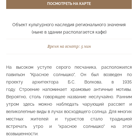
ПОСМОТРЕТЬ НА КАРТЕ
Берёзовая аллея в честь 35-летия Победы в
ВОВ
Средний парк
Объект культурного наследия регионального значения
(ныне в здании располагается кафе)
Время на осмотр: 5 мин
Беседка "Семь ветров" и смотровая площадка
Верхний парк
На высоком уступе серого песчаника, расположился
павильон "Красное солнышко", Он был возведен по
проекту архитектора Б.С. Волкова, в 1935
году. Строение напоминает храмовые античные мотивы.
Беседка и «Хрустальный источник»
Нижний парк
Вероятно, столь говорящее название неслучайно. Ранним
утром здесь можно наблюдать чарующий рассвет и
великолепные виды в лучах восходящего солнца. Для многих
местных жителей и туристов стало традицией
встречать утро и "красное солнышко" на этой
Веревочный городок
возвышенности.
Средний парк