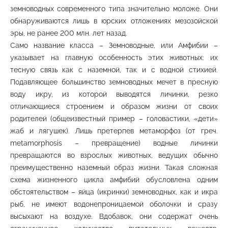
земноводных современного типа значительно моложе. Они
обнаруживаются лишь в юрских отложениях мезозойской
эры, не ранее 200 млн. лет назад.
Само название класса – Земноводные, или Амфибии –
указывает на главную особенность этих животных: их
тесную связь как с наземной, так и с водной стихией.
Подавляющее большинство земноводных мечет в пресную
воду икру, из которой выводятся личинки, резко
отличающиеся строением и образом жизни от своих
родителей (общеизвестный пример – головастики, «дети»
жаб и лягушек). Лишь претерпев метаморфоз (от греч.
metamorphosis – превращение) водные личинки
превращаются во взрослых животных, ведущих обычно
преимущественно наземный образ жизни. Такая сложная
схема жизненного цикла амфибий обусловлена одним
обстоятельством – яйца (икринки) земноводных, как и икра
рыб, не имеют водонепроницаемой оболочки и сразу
высыхают на воздухе. Вдобавок, они содержат очень