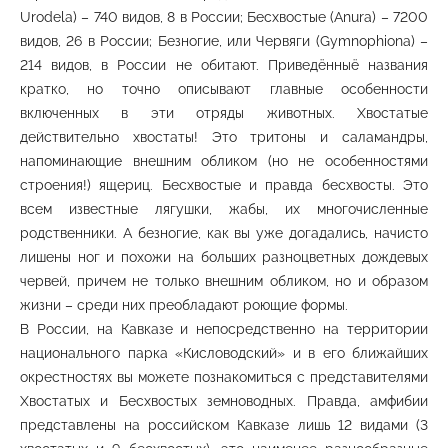
Urodela) – 740 видов, 8 в России; Бесхвостые (Anura) – 7200
видов, 26 в России; Безногие, или Червяги (Gymnophiona) –
214 видов, в России не обитают. Приведённыё названия
кратко, но точно описывают главные особенности
включенных в эти отряды животных. Хвостатые
действительно хвостаты! Это тритоны и саламандры,
напоминающие внешним обликом (но не особенностями
строения!) ящериц. Бесхвостые и правда бесхвосты. Это
всем известные лягушки, жабы, их многочисленные
родственники. А безногие, как вы уже догадались, начисто
лишены ног и похожи на больших разноцветных дождевых
червей, причем не только внешним обликом, но и образом
жизни – среди них преобладают роющие формы.
В России, на Кавказе и непосредственно на территории
национального парка «Кисловодский» и в его ближайших
окрестностях вы можете познакомиться с представителями
Хвостатых и Бесхвостых земноводных. Правда, амфибии
представлены на российском Кавказе лишь 12 видами (3