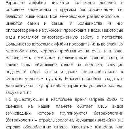
Взрослые амфибии питаются подвижной добычей, в
основном насекомыми и другими беспозвоночными, т.е.
являются хищниками. Все земноводные раздельнополые –
имеются самки и самцы. У большинства из них
оплодотворение наружное и происходит в воде. Некоторые
виды проявляют самоотверженную заботу о потомстве.
Большинство взрослых амфибий проводит жизнь во влажных
местообитаниях, чередуя пребывание на суше и в воде,
однако есть некоторые исключительно водные виды, а
также виды, обитающие только на деревьях, ведущие
подземный образ жизни и даже приспособившиеся к
суровым условиям пустынь. Многие способны впадать в
длительную спячку при неблагоприятных условиях (холода,
засуха и т. п.).
По существующим в настоящее время (апрель 2020 г.)
оценкам, на нашей планете обитает 8155 видов
земноводных, которые группируются батрахологами
(батрахология – отрасль зоологии, изучающая амфибий) в 3
хорошо обособленных отряда: Хвостатые (Caudata, или