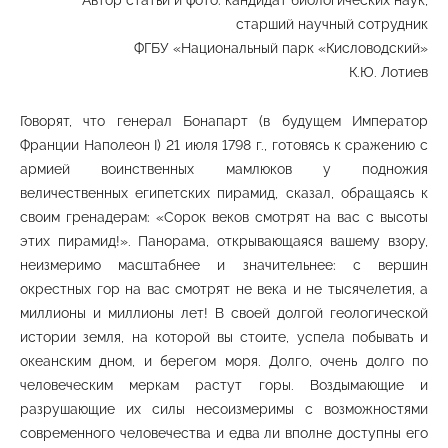
Автор статьи и фото: кандидат биологических наук,
старший научный сотрудник
ФГБУ «Национальный парк «Кисловодский»
К.Ю. Лотиев
Говорят, что генерал Бонапарт (в будущем Император
Франции Наполеон I) 21 июля 1798 г., готовясь к сражению с
армией воинственных мамлюков у подножия
величественных египетских пирамид, сказал, обращаясь к
своим гренадерам: «Сорок веков смотрят на вас с высоты
этих пирамид!». Панорама, открывающаяся вашему взору,
неизмеримо масштабнее и значительнее: с вершин
окрестных гор на вас смотрят не века и не тысячелетия, а
миллионы и миллионы лет! В своей долгой геологической
истории земля, на которой вы стоите, успела побывать и
океанским дном, и берегом моря. Долго, очень долго по
человеческим меркам растут горы. Воздымающие и
разрушающие их силы несоизмеримы с возможностями
современного человечества и едва ли вполне доступны его