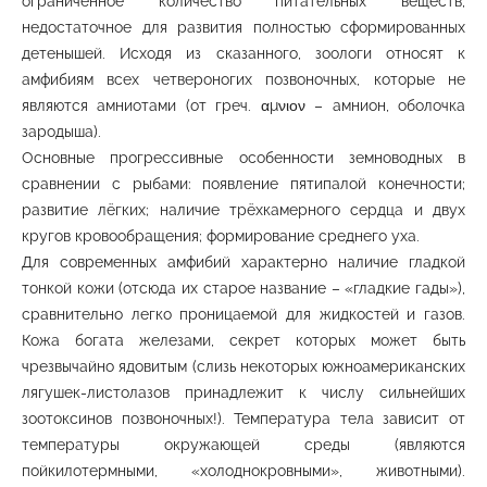
ограниченное количество питательных веществ,
недостаточное для развития полностью сформированных
детенышей. Исходя из сказанного, зоологи относят к
амфибиям всех четвероногих позвоночных, которые не
являются амниотами (от греч. αμνιον – амнион, оболочка
зародыша).
Основные прогрессивные особенности земноводных в
сравнении с рыбами: появление пятипалой конечности;
развитие лёгких; наличие трёхкамерного сердца и двух
кругов кровообращения; формирование среднего уха.
Для современных амфибий характерно наличие гладкой
тонкой кожи (отсюда их старое название – «гладкие гады»),
сравнительно легко проницаемой для жидкостей и газов.
Кожа богата железами, секрет которых может быть
чрезвычайно ядовитым (слизь некоторых южноамериканских
лягушек-листолазов принадлежит к числу сильнейших
зоотоксинов позвоночных!). Температура тела зависит от
температуры окружающей среды (являются
пойкилотермными, «холоднокровными», животными).