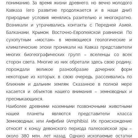
пониманию. За время жизни древнего, но вечно молодого
Кавказа (его развитие продолжается и в наши дни!)
природные условия менялись разительно и многократно.
Возникали и утрачивались контакты с Передней Азией,
Балканами, Крымом, Восточно-Европейской равниной. По
сухопутным «мостам» в меняющиеся геологические и
климатические эпохи проникали на Кавказ представители
многих биогеографических групп – вселенцы со всех
сторон света. Многие из них обретали здесь свою родину,
порождали великое разнообразие дочерних форм
некоторые из которых, в свою очередь, рассеивались по
ближним и дальним землям. Сказанное в полной мере
касается и объектов нашего внимания – земноводных и
пресмыкающихся.
Наиболее древними наземными позвоночными животными
нашей планеты являются представители класса
Земноводных, или Амфибий (Amphibia). Их происхождение
относят к концу девонского периода палеозойской эры –
около 380 млн. лет назад. Однако ископаемые остатки