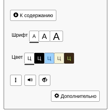
К содержанию
А
Шрифт
А
А
Цвет
Ц
Ц
Ц
Ц
Ц
Дополнительно