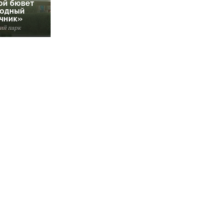
ой бювет
одный
чник»
ий парк