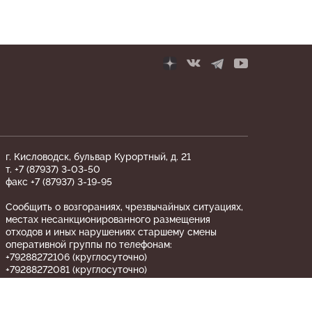
г. Кисловодск, бульвар Курортный, д. 21
т. +7 (87937) 3-03-50
факс +7 (87937) 3-19-95
Сообщить о возгораниях, чрезвычайных ситуациях,
местах несанкционированного размещения
отходов и иных нарушениях старшему смены
оперативной группы по телефонам:
+79288272106 (круглосуточно)
+79288272081 (круглосуточно)
«ТЕЛЕФОН ДОВЕРИЯ» по вопросам
противодействия коррупции ФГБУ «Национальный