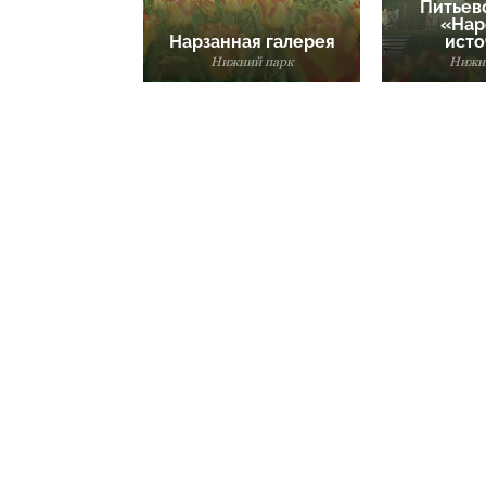
Питьев
«Нар
Нарзанная галерея
исто
Нижний парк
Нижн