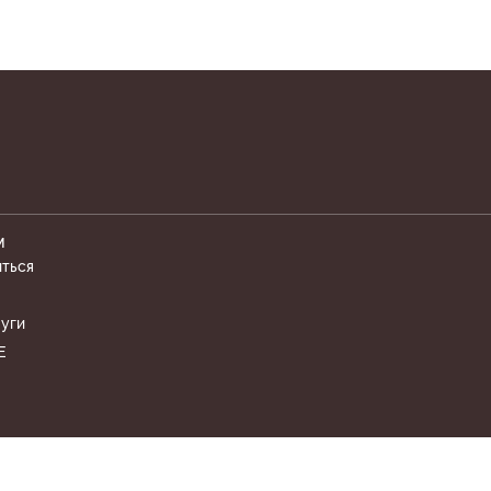
М
иться
уги
Е